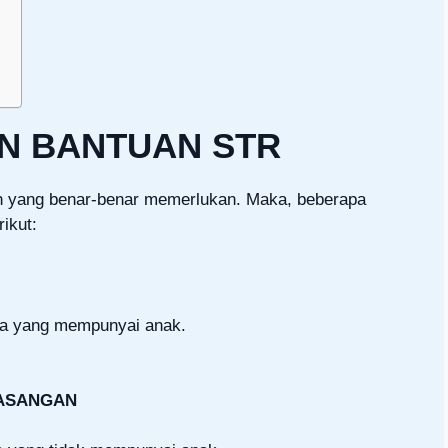
K
N BANTUAN STR
n yang benar-benar memerlukan. Maka, beberapa
rikut:
da yang mempunyai anak.
PASANGAN