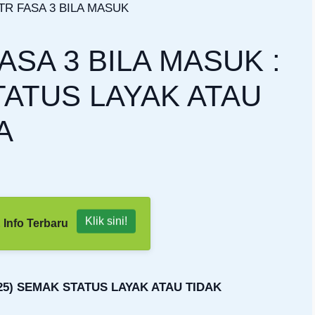
SA 3 BILA MASUK :
TATUS LAYAK ATAU
A
Klik sini!
 Info Terbaru
25) SEMAK STATUS LAYAK ATAU TIDAK