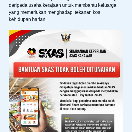
daripada usaha kerajaan untuk membantu keluarga
yang memerlukan menghadapi tekanan kos
kehidupan harian.