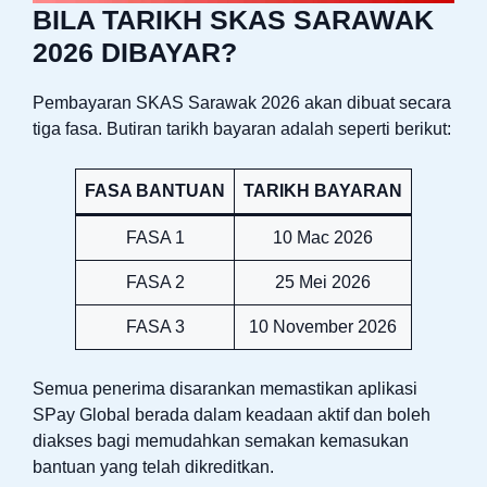
BILA TARIKH SKAS SARAWAK
2026 DIBAYAR?
Pembayaran SKAS Sarawak 2026 akan dibuat secara
tiga fasa. Butiran tarikh bayaran adalah seperti berikut:
FASA BANTUAN
TARIKH BAYARAN
FASA 1
10 Mac 2026
FASA 2
25 Mei 2026
FASA 3
10 November 2026
Semua penerima disarankan memastikan aplikasi
SPay Global berada dalam keadaan aktif dan boleh
diakses bagi memudahkan semakan kemasukan
bantuan yang telah dikreditkan.