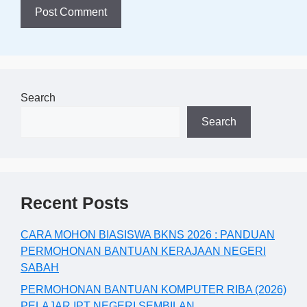
Search
Search
Recent Posts
CARA MOHON BIASISWA BKNS 2026 : PANDUAN
PERMOHONAN BANTUAN KERAJAAN NEGERI
SABAH
PERMOHONAN BANTUAN KOMPUTER RIBA (2026)
PELAJAR IPT NEGERI SEMBILAN