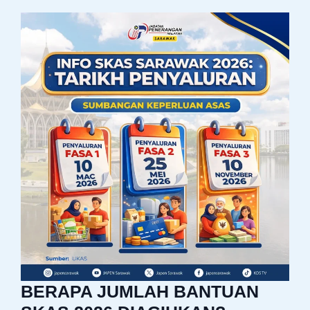
BERAPA JUMLAH BANTUAN