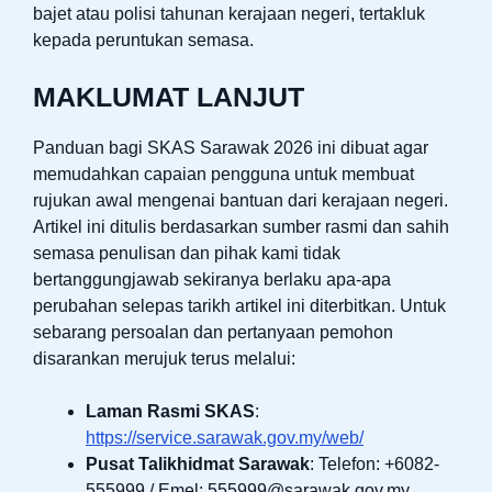
bajet atau polisi tahunan kerajaan negeri, tertakluk
kepada peruntukan semasa.
MAKLUMAT LANJUT
Panduan bagi SKAS Sarawak 2026 ini dibuat agar
memudahkan capaian pengguna untuk membuat
rujukan awal mengenai bantuan dari kerajaan negeri.
Artikel ini ditulis berdasarkan sumber rasmi dan sahih
semasa penulisan dan pihak kami tidak
bertanggungjawab sekiranya berlaku apa-apa
perubahan selepas tarikh artikel ini diterbitkan. Untuk
sebarang persoalan dan pertanyaan pemohon
disarankan merujuk terus melalui:
Laman Rasmi SKAS
:
https://service.sarawak.gov.my/web/
Pusat Talikhidmat Sarawak
: Telefon: +6082-
555999 / Emel:
555999@sarawak.gov.my