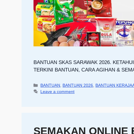
BANTUAN SKAS SARAWAK 2026. KETAHUI
TERKINI BANTUAN, CARA AGIHAN & SEM
Categories
BANTUAN
,
BANTUAN 2026
,
BANTUAN KERAJA
Leave a comment
SEMAKAN ONLINE B