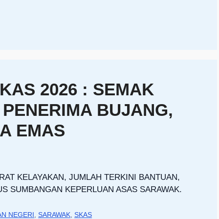
AS 2026 : SEMAK
 PENERIMA BUJANG,
GA EMAS
RAT KELAYAKAN, JUMLAH TERKINI BANTUAN,
US SUMBANGAN KEPERLUAN ASAS SARAWAK.
AN NEGERI
,
SARAWAK
,
SKAS