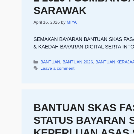
SARAWAK
April 16, 2026
by
MIYA
SEMAKAN BAYARAN BANTUAN SKAS FASA 
& KAEDAH BAYARAN DIGITAL SERTA INF
Categories
BANTUAN
,
BANTUAN 2026
,
BANTUAN KERAJA
Leave a comment
BANTUAN SKAS FAS
STATUS BAYARAN
KEPERLUAN ASAS