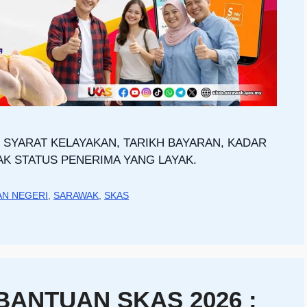
 SYARAT KELAYAKAN, TARIKH BAYARAN, KADAR
AK STATUS PENERIMA YANG LAYAK.
AN NEGERI
,
SARAWAK
,
SKAS
ANTUAN SKAS 2026 :