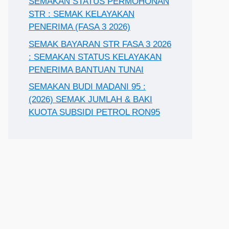
SEMAKAN STATUS PERMOHONAN
STR : SEMAK KELAYAKAN
PENERIMA (FASA 3 2026)
SEMAK BAYARAN STR FASA 3 2026
: SEMAKAN STATUS KELAYAKAN
PENERIMA BANTUAN TUNAI
SEMAKAN BUDI MADANI 95 :
(2026) SEMAK JUMLAH & BAKI
KUOTA SUBSIDI PETROL RON95