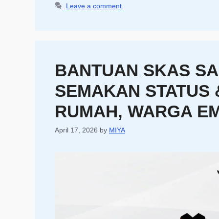
Leave a comment
BANTUAN SKAS SA
SEMAKAN STATUS 
RUMAH, WARGA EM
April 17, 2026
by
MIYA