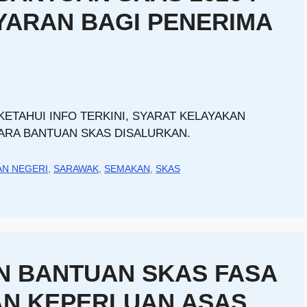
YARAN BAGI PENERIMA
KETAHUI INFO TERKINI, SYARAT KELAYAKAN
CARA BANTUAN SKAS DISALURKAN.
AN NEGERI
,
SARAWAK
,
SEMAKAN
,
SKAS
N BANTUAN SKAS FASA
GAN KEPERLUAN ASAS