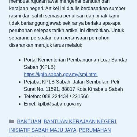
membuat rujukan awal mengenai bantuan dari
kerajaan negeri. Artikel ini ditulis berdasarkan sumber
rasmi dan sahih semasa penulisan dan pihak kami
tidak bertanggungjawab sekiranya berlaku apa-apa
perubahan selepas tarikh artikel ini diterbitkan. Untuk
sebarang persoalan dan pertanyaan pemohon
disarankan merujuk terus melalui:
Portal Kementerian Pembangunan Luar Bandar
Sabah (KPLB):
https://kplb.sabah.gov.my/smj.html
Pejabat KPLB Sabah: Jalan Sembulan, Peti
Surat No. 11591, 88817 Kota Kinabalu Sabah
Telefon: 088-224434 / 221566
Emel:
kplb@sabah.gov.my
Categories
BANTUAN
,
BANTUAN KERAJAAN NEGERI
,
INISIATIF SABAH MAJU JAYA
,
PERUMAHAN