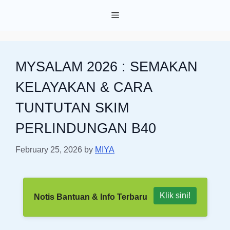
Skip
Menu
to
content
MYSALAM 2026 : SEMAKAN
KELAYAKAN & CARA
TUNTUTAN SKIM
PERLINDUNGAN B40
February 25, 2026
by
MIYA
Klik sini!
Notis Bantuan & Info Terbaru