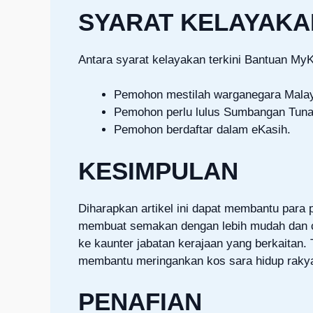
SYARAT KELAYAK
Antara syarat kelayakan terkini Bantuan My
Pemohon mestilah warganegara Malay
Pemohon perlu lulus Sumbangan Tun
Pemohon berdaftar dalam eKasih.
KESIMPULAN
Diharapkan artikel ini dapat membantu para
membuat semakan dengan lebih mudah dan cep
ke kaunter jabatan kerajaan yang berkaitan. 
membantu meringankan kos sara hidup rakya
PENAFIAN