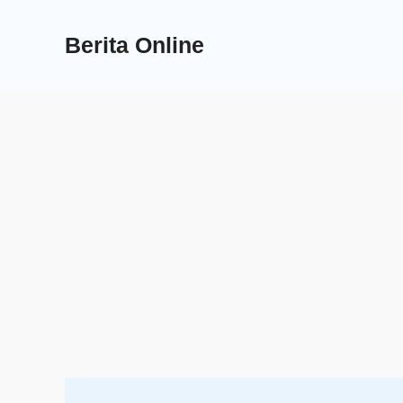
Skip
to
Berita Online
content