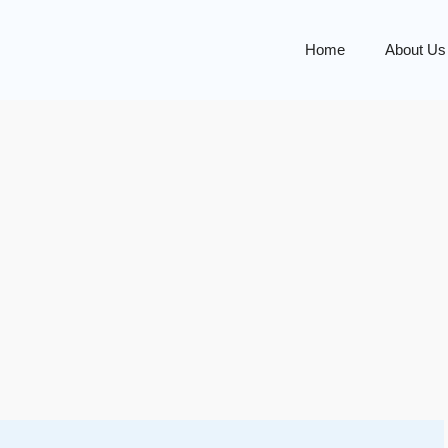
Home
About Us