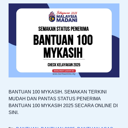
BANTUAN 100 MYKASIH. SEMAKAN TERKINI
MUDAH DAN PANTAS STATUS PENERIMA
BANTUAN 100 MYKASIH 2025 SECARA ONLINE DI
SINI.