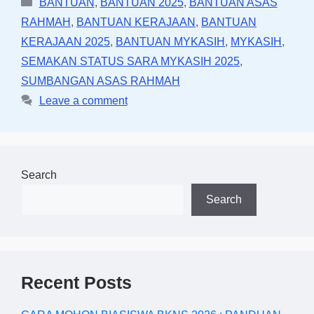
Categories
BANTUAN
,
BANTUAN 2025
,
BANTUAN ASAS
RAHMAH
,
BANTUAN KERAJAAN
,
BANTUAN
KERAJAAN 2025
,
BANTUAN MYKASIH
,
MYKASIH
,
SEMAKAN STATUS SARA MYKASIH 2025
,
SUMBANGAN ASAS RAHMAH
Leave a comment
Search
Search
Recent Posts