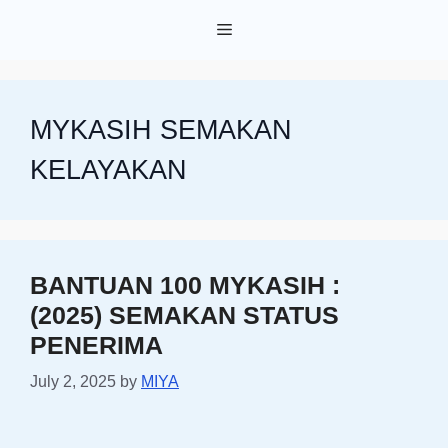
Skip
Menu
to
content
MYKASIH SEMAKAN
KELAYAKAN
BANTUAN 100 MYKASIH :
(2025) SEMAKAN STATUS
PENERIMA
July 2, 2025
by
MIYA