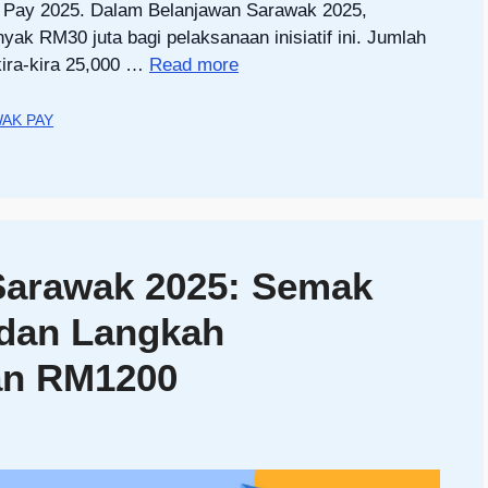
ak Pay 2025. Dalam Belanjawan Sarawak 2025,
ak RM30 juta bagi pelaksanaan inisiatif ini. Jumlah
kira-kira 25,000 …
Read more
AK PAY
Sarawak 2025: Semak
 dan Langkah
an RM1200