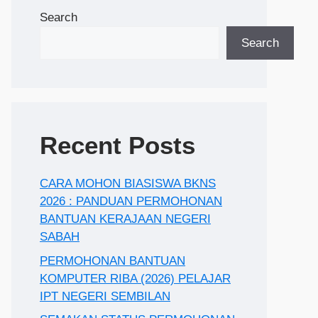
Search
Search
Recent Posts
CARA MOHON BIASISWA BKNS
2026 : PANDUAN PERMOHONAN
BANTUAN KERAJAAN NEGERI
SABAH
PERMOHONAN BANTUAN
KOMPUTER RIBA (2026) PELAJAR
IPT NEGERI SEMBILAN