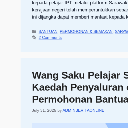
kepada pelajar IPT melalui platform Saraw
kerajaan negeri telah memperuntukkan sebany
ini dijangka dapat memberi manfaat kepada 
Categories
BANTUAN
,
PERMOHONAN & SEMAKAN
,
SARAW
2 Comments
Wang Saku Pelajar 
Kaedah Penyaluran
Permohonan Bantu
July 31, 2025
by
ADMINBERITAONLINE