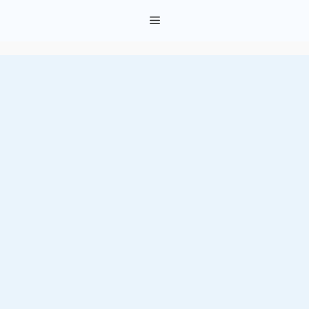
Skip
Menu
to
content