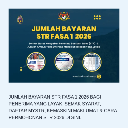
JUMLAH BAYARAN STR FASA 1 2026 BAGI
PENERIMA YANG LAYAK. SEMAK SYARAT,
DAFTAR MYSTR, KEMASKINI MAKLUMAT & CARA
PERMOHONAN STR 2026 DI SINI.