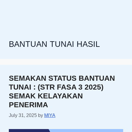
BANTUAN TUNAI HASIL
SEMAKAN STATUS BANTUAN
TUNAI : (STR FASA 3 2025)
SEMAK KELAYAKAN
PENERIMA
July 31, 2025
by
MIYA