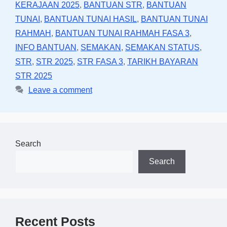
KERAJAAN 2025
,
BANTUAN STR
,
BANTUAN
TUNAI
,
BANTUAN TUNAI HASIL
,
BANTUAN TUNAI
RAHMAH
,
BANTUAN TUNAI RAHMAH FASA 3
,
INFO BANTUAN
,
SEMAKAN
,
SEMAKAN STATUS
,
STR
,
STR 2025
,
STR FASA 3
,
TARIKH BAYARAN
STR 2025
Leave a comment
Search
Search
Recent Posts