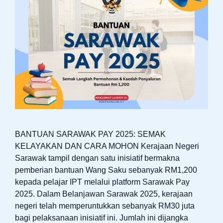
BANTUAN SARAWAK PAY 2025: SEMAK
KELAYAKAN DAN CARA MOHON Kerajaan Negeri
Sarawak tampil dengan satu inisiatif bermakna
pemberian bantuan Wang Saku sebanyak RM1,200
kepada pelajar IPT melalui platform Sarawak Pay
2025. Dalam Belanjawan Sarawak 2025, kerajaan
negeri telah memperuntukkan sebanyak RM30 juta
bagi pelaksanaan inisiatif ini. Jumlah ini dijangka