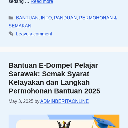
sedang …
Read more
Categories
BANTUAN
,
INFO
,
PANDUAN
,
PERMOHONAN &
SEMAKAN
Leave a comment
Bantuan E-Dompet Pelajar
Sarawak: Semak Syarat
Kelayakan dan Langkah
Permohonan Bantuan 2025
May 3, 2025
by
ADMINBERITAONLINE