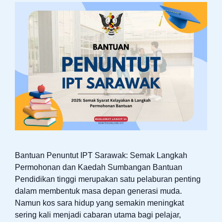
Bantuan Penuntut IPT Sarawak: Semak Langkah
Permohonan dan Kaedah Sumbangan Bantuan
Pendidikan tinggi merupakan satu pelaburan penting
dalam membentuk masa depan generasi muda.
Namun kos sara hidup yang semakin meningkat
sering kali menjadi cabaran utama bagi pelajar,