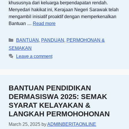
khususnya dari keluarga berpendapatan rendah.
Menyedari hakikat ini, Kerajaan Negeri Sarawak telah
mengambil inisiatif proaktif dengan memperkenalkan
Bantuan …
Read more
Categories
BANTUAN
,
PANDUAN
,
PERMOHONAN &
SEMAKAN
Leave a comment
BANTUAN PENDIDIKAN
DERMASISWA 2025: SEMAK
SYARAT KELAYAKAN &
LANGKAH PERMOHOHONAN
March 25, 2025
by
ADMINBERITAONLINE