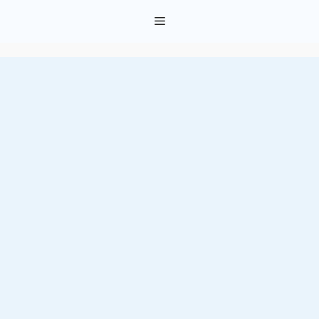
Skip
Menu
to
content