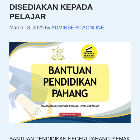
DISEDIAKAN KEPADA
PELAJAR
March 18, 2025
by
ADMINBERITAONLINE
BANTUAN PENDIDIKAN NEGERI PAHANG: SEMAK