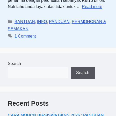
penerima dengan peruntukan sebanyak RM13 bilion.
Nak tahu anda layak atau tidak untuk …
Read more
Categories
BANTUAN
,
INFO
,
PANDUAN
,
PERMOHONAN &
SEMAKAN
1 Comment
Search
Search
Recent Posts
CARA MOHON BIASISWA BKNS 2026 : PANDUAN