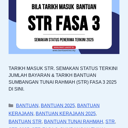
TARIKH MASUK STR. SEMAKAN STATUS TERKINI
JUMLAH BAYARAN & TARIKH BANTUAN
SUMBANGAN TUNAI RAHMAH (STR) FASA 3 2025
DI SINI.
Categories
BANTUAN
,
BANTUAN 2025
,
BANTUAN
KERAJAAN
,
BANTUAN KERAJAAN 2025
,
BANTUAN STR
,
BANTUAN TUNAI RAHMAH
,
STR
,