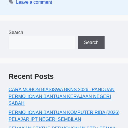
Leave a comment
Search
Search
Recent Posts
CARA MOHON BIASISWA BKNS 2026 : PANDUAN
PERMOHONAN BANTUAN KERAJAAN NEGERI
SABAH
PERMOHONAN BANTUAN KOMPUTER RIBA (2026)
PELAJAR IPT NEGERI SEMBILAN