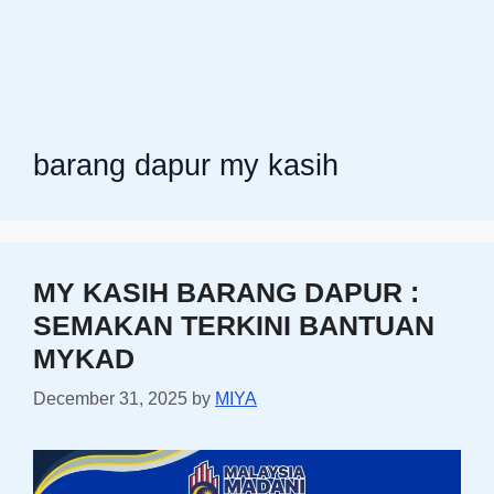
barang dapur my kasih
MY KASIH BARANG DAPUR :
SEMAKAN TERKINI BANTUAN
MYKAD
December 31, 2025
by
MIYA