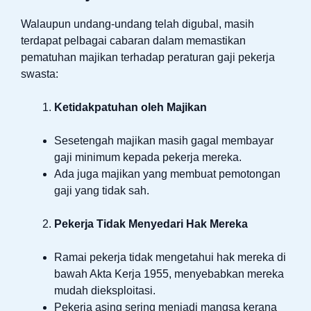
Walaupun undang-undang telah digubal, masih
terdapat pelbagai cabaran dalam memastikan
pematuhan majikan terhadap peraturan gaji pekerja
swasta:
Ketidakpatuhan oleh Majikan
Sesetengah majikan masih gagal membayar
gaji minimum kepada pekerja mereka.
Ada juga majikan yang membuat pemotongan
gaji yang tidak sah.
Pekerja Tidak Menyedari Hak Mereka
Ramai pekerja tidak mengetahui hak mereka di
bawah Akta Kerja 1955, menyebabkan mereka
mudah dieksploitasi.
Pekerja asing sering menjadi mangsa kerana