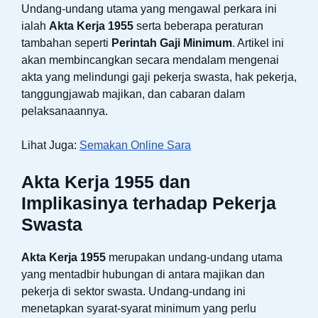
Undang-undang utama yang mengawal perkara ini
ialah
Akta Kerja 1955
serta beberapa peraturan
tambahan seperti
Perintah Gaji Minimum
. Artikel ini
akan membincangkan secara mendalam mengenai
akta yang melindungi gaji pekerja swasta, hak pekerja,
tanggungjawab majikan, dan cabaran dalam
pelaksanaannya.
Lihat Juga:
Semakan Online Sara
Akta Kerja 1955 dan
Implikasinya terhadap Pekerja
Swasta
Akta Kerja 1955
merupakan undang-undang utama
yang mentadbir hubungan di antara majikan dan
pekerja di sektor swasta. Undang-undang ini
menetapkan syarat-syarat minimum yang perlu