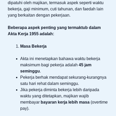
dipatuhi oleh majikan, termasuk aspek seperti waktu
bekerja, gaji minimum, cuti tahunan, dan faedah lain
yang berkaitan dengan pekerjaan.
Beberapa aspek penting yang termaktub dalam
Akta Kerja 1955 adalah:
Masa Bekerja
Akta ini menetapkan bahawa waktu bekerja
maksimum bagi pekerja adalah
45 jam
seminggu
.
Pekerja berhak mendapat sekurang-kurangnya
satu hari rehat dalam seminggu.
Jika pekerja diminta bekerja lebih daripada
waktu yang ditetapkan, majikan wajib
membayar
bayaran kerja lebih masa
(overtime
pay).