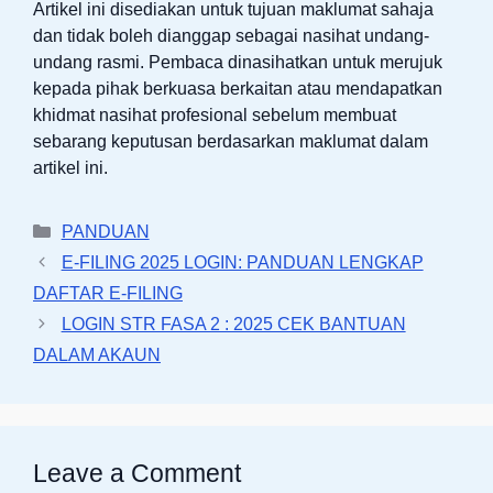
Artikel ini disediakan untuk tujuan maklumat sahaja
dan tidak boleh dianggap sebagai nasihat undang-
undang rasmi. Pembaca dinasihatkan untuk merujuk
kepada pihak berkuasa berkaitan atau mendapatkan
khidmat nasihat profesional sebelum membuat
sebarang keputusan berdasarkan maklumat dalam
artikel ini.
Categories
PANDUAN
E-FILING 2025 LOGIN: PANDUAN LENGKAP
DAFTAR E-FILING
LOGIN STR FASA 2 : 2025 CEK BANTUAN
DALAM AKAUN
Leave a Comment