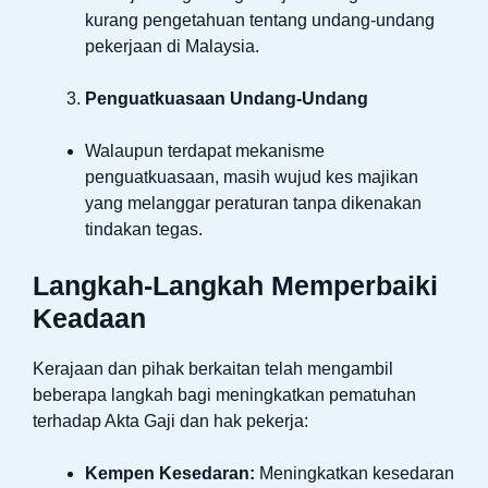
kurang pengetahuan tentang undang-undang
pekerjaan di Malaysia.
Penguatkuasaan Undang-Undang
Walaupun terdapat mekanisme
penguatkuasaan, masih wujud kes majikan
yang melanggar peraturan tanpa dikenakan
tindakan tegas.
Langkah-Langkah Memperbaiki
Keadaan
Kerajaan dan pihak berkaitan telah mengambil
beberapa langkah bagi meningkatkan pematuhan
terhadap Akta Gaji dan hak pekerja:
Kempen Kesedaran:
Meningkatkan kesedaran