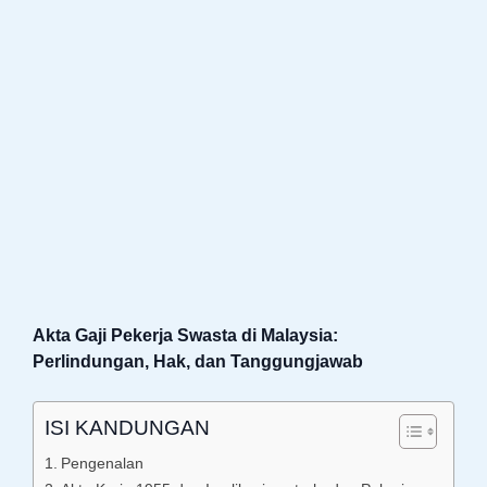
Akta Gaji Pekerja Swasta di Malaysia:
Perlindungan, Hak, dan Tanggungjawab
ISI KANDUNGAN
Pengenalan