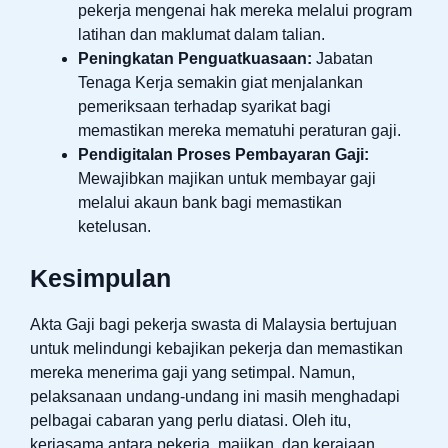
pekerja mengenai hak mereka melalui program
latihan dan maklumat dalam talian.
Peningkatan Penguatkuasaan:
Jabatan
Tenaga Kerja semakin giat menjalankan
pemeriksaan terhadap syarikat bagi
memastikan mereka mematuhi peraturan gaji.
Pendigitalan Proses Pembayaran Gaji:
Mewajibkan majikan untuk membayar gaji
melalui akaun bank bagi memastikan
ketelusan.
Kesimpulan
Akta Gaji bagi pekerja swasta di Malaysia bertujuan
untuk melindungi kebajikan pekerja dan memastikan
mereka menerima gaji yang setimpal. Namun,
pelaksanaan undang-undang ini masih menghadapi
pelbagai cabaran yang perlu diatasi. Oleh itu,
kerjasama antara pekerja, majikan, dan kerajaan