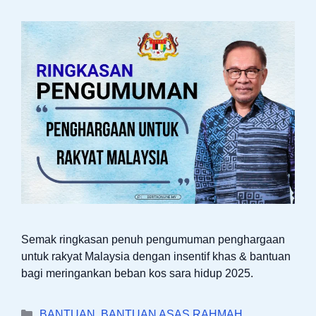
Semak ringkasan penuh pengumuman penghargaan
untuk rakyat Malaysia dengan insentif khas & bantuan
bagi meringankan beban kos sara hidup 2025.
Categories
BANTUAN
,
BANTUAN ASAS RAHMAH
,