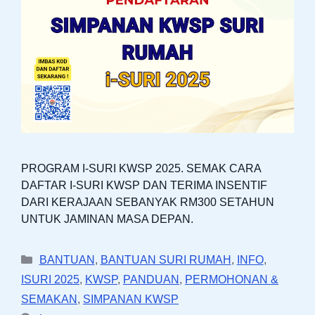
PROGRAM I-SURI KWSP 2025. SEMAK CARA
DAFTAR I-SURI KWSP DAN TERIMA INSENTIF
DARI KERAJAAN SEBANYAK RM300 SETAHUN
UNTUK JAMINAN MASA DEPAN.
Categories
BANTUAN
,
BANTUAN SURI RUMAH
,
INFO
,
ISURI 2025
,
KWSP
,
PANDUAN
,
PERMOHONAN &
SEMAKAN
,
SIMPANAN KWSP