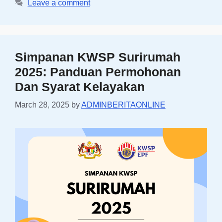
Leave a comment
Simpanan KWSP Surirumah
2025: Panduan Permohonan
Dan Syarat Kelayakan
March 28, 2025
by
ADMINBERITAONLINE