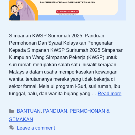
Simpanan KWSP Surirumah 2025: Panduan
Permohonan Dan Syarat Kelayakan Pengenalan
Kepada Simpanan KWSP Surirumah 2025 Simpanan
Kumpulan Wang Simpanan Pekerja (KWSP) untuk
suri rumah merupakan salah satu inisiatif kerajaan
Malaysia dalam usaha memperkasakan kewangan
wanita, terutamanya mereka yang tidak bekerja di
sektor formal. Melalui program i-Suri, suri rumah, ibu
tunggal, balu, dan wanita bujang yang …
Read more
Categories
BANTUAN
,
PANDUAN
,
PERMOHONAN &
SEMAKAN
Leave a comment