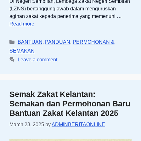
Di Negeri Sembilan, Lembaga Zakat Negeri Sembilan
(LZNS) bertanggungjawab dalam menguruskan
agihan zakat kepada penerima yang memenuhi …
Read more
Categories
BANTUAN
,
PANDUAN
,
PERMOHONAN &
SEMAKAN
Leave a comment
Semak Zakat Kelantan:
Semakan dan Permohonan Baru
Bantuan Zakat Kelantan 2025
March 23, 2025
by
ADMINBERITAONLINE