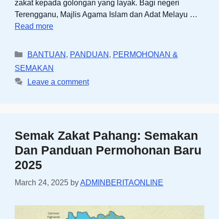
zakat kepada golongan yang layak. Bagi negeri
Terengganu, Majlis Agama Islam dan Adat Melayu …
Read more
Categories
BANTUAN
,
PANDUAN
,
PERMOHONAN &
SEMAKAN
Leave a comment
Semak Zakat Pahang: Semakan
Dan Panduan Permohonan Baru
2025
March 24, 2025
by
ADMINBERITAONLINE