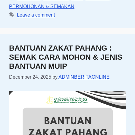
PERMOHONAN & SEMAKAN
Leave a comment
BANTUAN ZAKAT PAHANG :
SEMAK CARA MOHON & JENIS
BANTUAN MUIP
December 24, 2025
by
ADMINBERITAONLINE