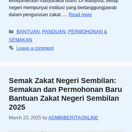
kesejahteraan masyarakat Islam. Di Malaysia, setiap
negeri mempunyai institusi yang bertanggungjawab
dalam pengurusan zakat. …
Read more
Categories
BANTUAN
,
PANDUAN
,
PERMOHONAN &
SEMAKAN
Leave a comment
Semak Zakat Negeri Sembilan:
Semakan dan Permohonan Baru
Bantuan Zakat Negeri Sembilan
2025
March 23, 2025
by
ADMINBERITAONLINE