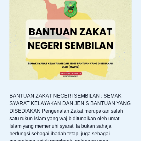
BANTUAN ZAKAT NEGERI SEMBILAN : SEMAK
SYARAT KELAYAKAN DAN JENIS BANTUAN YANG
DISEDIAKAN Pengenalan Zakat merupakan salah
satu rukun Islam yang wajib ditunaikan oleh umat
Islam yang memenuhi syarat. Ia bukan sahaja
berfungsi sebagai ibadah tetapi juga sebagai