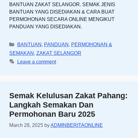
BANTUAN ZAKAT SELANGOR. SEMAK JENIS
BANTUAN YANG DISEDIAKAN & CARA BUAT
PERMOHONAN SECARA ONLINE MENGIKUT
PANDUAN YANG DISEDIAKAN.
Categories
BANTUAN
,
PANDUAN
,
PERMOHONAN &
SEMAKAN
,
ZAKAT SELANGOR
Leave a comment
Semak Kelulusan Zakat Pahang:
Langkah Semakan Dan
Permohonan Baru 2025
March 28, 2025
by
ADMINBERITAONLINE