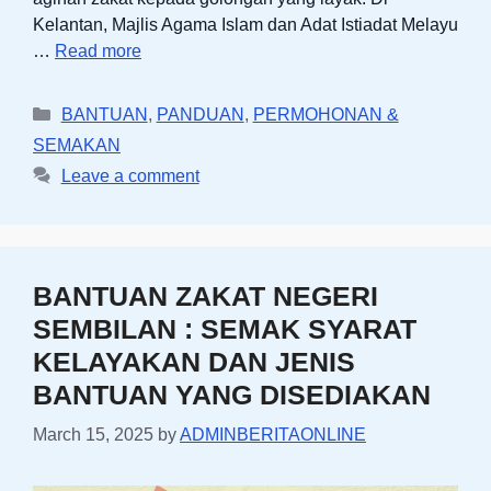
Kelantan, Majlis Agama Islam dan Adat Istiadat Melayu
…
Read more
Categories
BANTUAN
,
PANDUAN
,
PERMOHONAN &
SEMAKAN
Leave a comment
BANTUAN ZAKAT NEGERI
SEMBILAN : SEMAK SYARAT
KELAYAKAN DAN JENIS
BANTUAN YANG DISEDIAKAN
March 15, 2025
by
ADMINBERITAONLINE