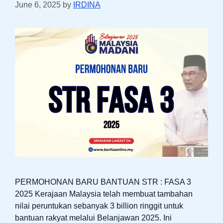
June 6, 2025
by
IRDINA
PERMOHONAN BARU BANTUAN STR : FASA 3
2025 Kerajaan Malaysia telah membuat tambahan
nilai peruntukan sebanyak 3 billion ringgit untuk
bantuan rakyat melalui Belanjawan 2025. Ini