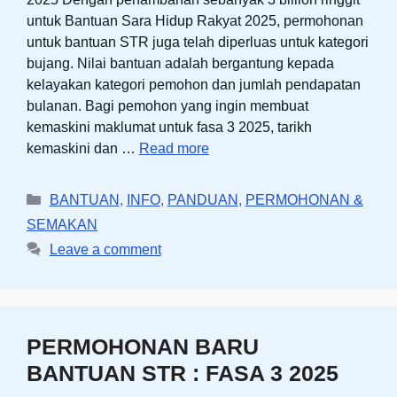
untuk Bantuan Sara Hidup Rakyat 2025, permohonan
untuk bantuan STR juga telah diperluas untuk kategori
bujang. Nilai bantuan adalah bergantung kepada
kelayakan kategori pemohon dan jumlah pendapatan
bulanan. Bagi pemohon yang ingin membuat
kemaskini maklumat untuk fasa 3 2025, tarikh
kemaskini dan …
Read more
Categories
BANTUAN
,
INFO
,
PANDUAN
,
PERMOHONAN &
SEMAKAN
Leave a comment
PERMOHONAN BARU
BANTUAN STR : FASA 3 2025