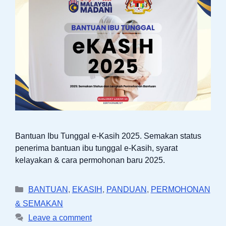
Bantuan Ibu Tunggal e-Kasih 2025. Semakan status
penerima bantuan ibu tunggal e-Kasih, syarat
kelayakan & cara permohonan baru 2025.
Categories
BANTUAN
,
EKASIH
,
PANDUAN
,
PERMOHONAN
& SEMAKAN
Leave a comment