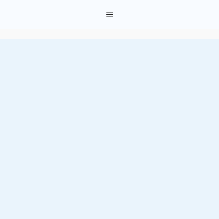
Skip
Menu
to
content