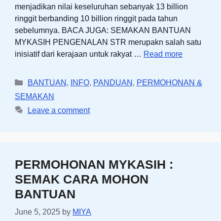
menjadikan nilai keseluruhan sebanyak 13 billion
ringgit berbanding 10 billion ringgit pada tahun
sebelumnya. BACA JUGA: SEMAKAN BANTUAN
MYKASIH PENGENALAN STR merupakn salah satu
inisiatif dari kerajaan untuk rakyat …
Read more
Categories
BANTUAN
,
INFO
,
PANDUAN
,
PERMOHONAN &
SEMAKAN
Leave a comment
PERMOHONAN MYKASIH :
SEMAK CARA MOHON
BANTUAN
June 5, 2025
by
MIYA