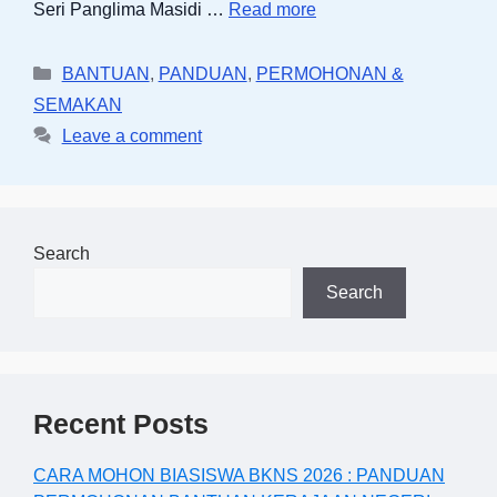
Seri Panglima Masidi …
Read more
Categories
BANTUAN
,
PANDUAN
,
PERMOHONAN &
SEMAKAN
Leave a comment
Search
Search
Recent Posts
CARA MOHON BIASISWA BKNS 2026 : PANDUAN