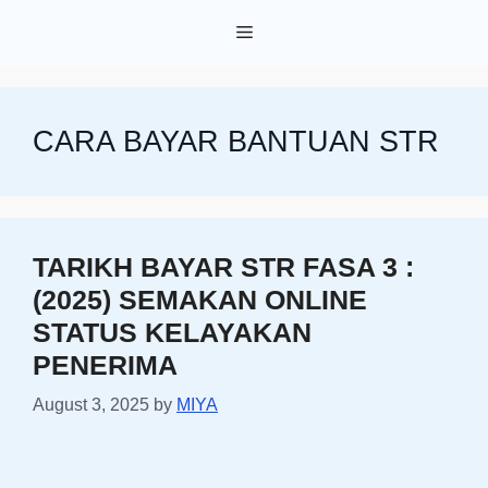
Skip
Menu
to
content
CARA BAYAR BANTUAN STR
TARIKH BAYAR STR FASA 3 :
(2025) SEMAKAN ONLINE
STATUS KELAYAKAN
PENERIMA
August 3, 2025
by
MIYA