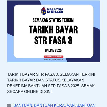
TARIKH BAYAR STR FASA 3. SEMAKAN TERKINI
TARIKH BAYAR DAN STATUS KELAYAKAN
PENERIMA BANTUAN STR FASA 3 2025. SEMAK
SECARA ONLINE DI SINI.
Categories
BANTUAN
,
BANTUAN KERAJAAN
,
BANTUAN